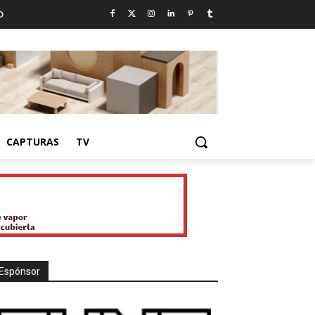
D
CAPTURAS
TV
Espónsor