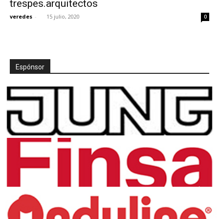
trespes.arquitectos
veredes
-
15 julio, 2020
0
[:]
Espónsor