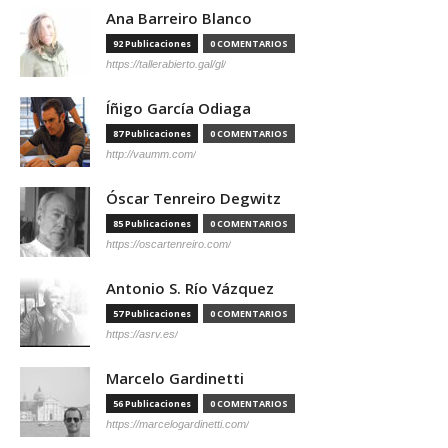
Ana Barreiro Blanco
92 Publicaciones
0 COMENTARIOS
https://tallerabierto.gal/gl/
Íñigo García Odiaga
87 Publicaciones
0 COMENTARIOS
http://vaumm.com/
Óscar Tenreiro Degwitz
85 Publicaciones
0 COMENTARIOS
https://oscartenreiro.com/
Antonio S. Río Vázquez
57 Publicaciones
0 COMENTARIOS
https://asrv.es/
Marcelo Gardinetti
56 Publicaciones
0 COMENTARIOS
https://marcelogardinetti.com/