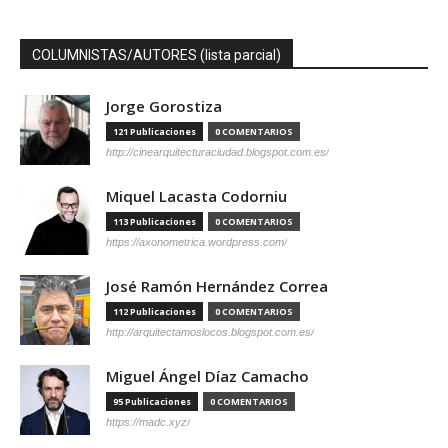
COLUMNISTAS/AUTORES (lista parcial)
Jorge Gorostiza
121 Publicaciones
0 COMENTARIOS
http://cinearquitecturaciudad.blogspot.com.es/
Miquel Lacasta Codorniu
113 Publicaciones
0 COMENTARIOS
https://axonometrica.wordpress.com/
José Ramón Hernández Correa
112 Publicaciones
0 COMENTARIOS
http://arquitectamoslocos.blogspot.com.es/
Miguel Ángel Díaz Camacho
95 Publicaciones
0 COMENTARIOS
https://madc.xyz/