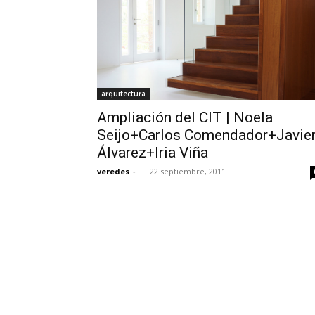
arquitectura
Ampliación del CIT | Noela
Seijo+Carlos Comendador+Javie
Álvarez+Iria Viña
veredes
-
22 septiembre, 2011