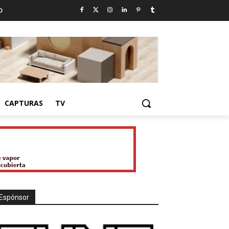
D
CAPTURAS
TV
Espónsor