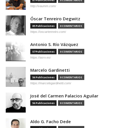
87 Publicaciones
0 COMENTARIOS
http://vaumm.com/
Óscar Tenreiro Degwitz
85 Publicaciones
0 COMENTARIOS
https://oscartenreiro.com/
Antonio S. Río Vázquez
57 Publicaciones
0 COMENTARIOS
https://asrv.es/
Marcelo Gardinetti
56 Publicaciones
0 COMENTARIOS
https://marcelogardinetti.com/
José del Carmen Palacios Aguilar
56 Publicaciones
0 COMENTARIOS
Aldo G. Facho Dede