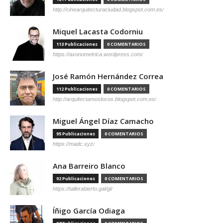
http://cinearquitecturaciudad.blogspot.com.es/
Miquel Lacasta Codorniu
113 Publicaciones
0 COMENTARIOS
https://axonometrica.wordpress.com/
José Ramón Hernández Correa
112 Publicaciones
0 COMENTARIOS
http://arquitectamoslocos.blogspot.com.es/
Miguel Ángel Díaz Camacho
95 Publicaciones
0 COMENTARIOS
https://madc.xyz/
Ana Barreiro Blanco
92 Publicaciones
0 COMENTARIOS
https://tallerabierto.gal/gl/
Íñigo García Odiaga