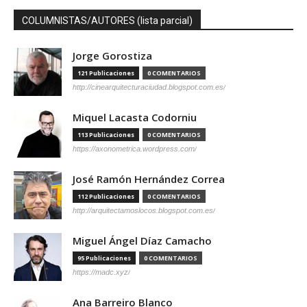
COLUMNISTAS/AUTORES (lista parcial)
Jorge Gorostiza
121 Publicaciones
0 COMENTARIOS
http://cinearquitecturaciudad.blogspot.com.es/
Miquel Lacasta Codorniu
113 Publicaciones
0 COMENTARIOS
https://axonometrica.wordpress.com/
José Ramón Hernández Correa
112 Publicaciones
0 COMENTARIOS
http://arquitectamoslocos.blogspot.com.es/
Miguel Ángel Díaz Camacho
95 Publicaciones
0 COMENTARIOS
https://madc.xyz/
Ana Barreiro Blanco