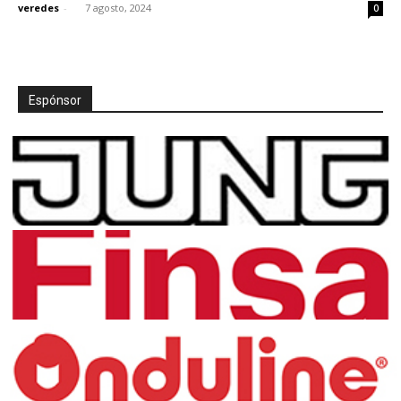
veredes
-
7 agosto, 2024
0
Espónsor
[:]