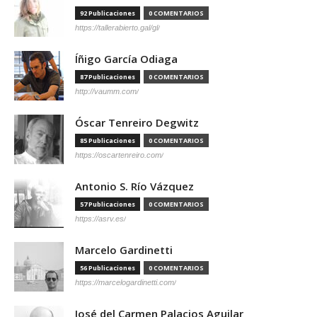
92 Publicaciones
0 COMENTARIOS
https://tallerabierto.gal/gl/
Íñigo García Odiaga
87 Publicaciones
0 COMENTARIOS
http://vaumm.com/
Óscar Tenreiro Degwitz
85 Publicaciones
0 COMENTARIOS
https://oscartenreiro.com/
Antonio S. Río Vázquez
57 Publicaciones
0 COMENTARIOS
https://asrv.es/
Marcelo Gardinetti
56 Publicaciones
0 COMENTARIOS
https://marcelogardinetti.com/
José del Carmen Palacios Aguilar