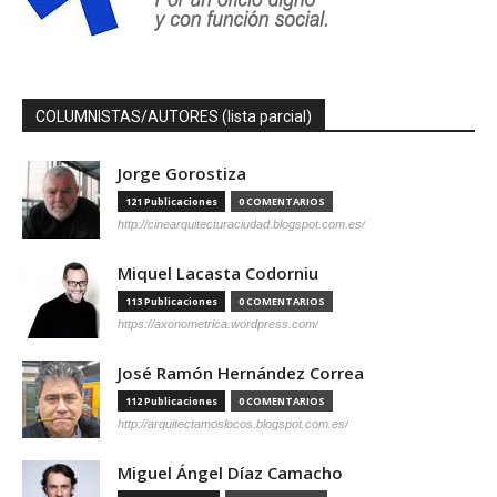
COLUMNISTAS/AUTORES (lista parcial)
Jorge Gorostiza
121 Publicaciones
0 COMENTARIOS
http://cinearquitecturaciudad.blogspot.com.es/
Miquel Lacasta Codorniu
113 Publicaciones
0 COMENTARIOS
https://axonometrica.wordpress.com/
José Ramón Hernández Correa
112 Publicaciones
0 COMENTARIOS
http://arquitectamoslocos.blogspot.com.es/
Miguel Ángel Díaz Camacho