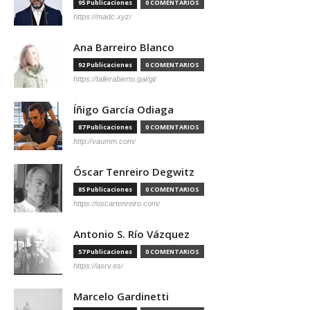
95 Publicaciones
0 COMENTARIOS
https://madc.xyz/
Ana Barreiro Blanco
92 Publicaciones
0 COMENTARIOS
https://tallerabierto.gal/gl/
Íñigo García Odiaga
87 Publicaciones
0 COMENTARIOS
http://vaumm.com/
Óscar Tenreiro Degwitz
85 Publicaciones
0 COMENTARIOS
https://oscartenreiro.com/
Antonio S. Río Vázquez
57 Publicaciones
0 COMENTARIOS
https://asrv.es/
Marcelo Gardinetti