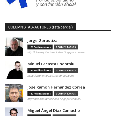
COLUMNISTAS/AUTORES (lista parcial)
Jorge Gorostiza
121 Publicaciones
0 COMENTARIOS
http://cinearquitecturaciudad.blogspot.com.es/
Miquel Lacasta Codorniu
113 Publicaciones
0 COMENTARIOS
https://axonometrica.wordpress.com/
José Ramón Hernández Correa
112 Publicaciones
0 COMENTARIOS
http://arquitectamoslocos.blogspot.com.es/
Miguel Ángel Díaz Camacho