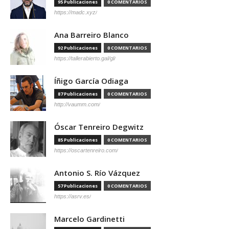
95 Publicaciones
0 COMENTARIOS
https://madc.xyz/
Ana Barreiro Blanco
92 Publicaciones
0 COMENTARIOS
https://tallerabierto.gal/gl/
Íñigo García Odiaga
87 Publicaciones
0 COMENTARIOS
http://vaumm.com/
Óscar Tenreiro Degwitz
85 Publicaciones
0 COMENTARIOS
https://oscartenreiro.com/
Antonio S. Río Vázquez
57 Publicaciones
0 COMENTARIOS
https://asrv.es/
Marcelo Gardinetti