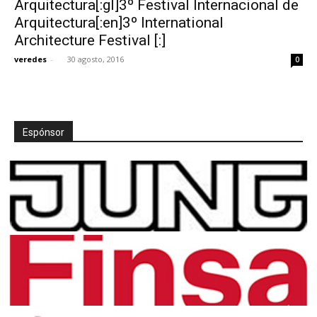
Arquitectura[:gl]3º Festival Internacional de
Arquitectura[:en]3º International
Architecture Festival [:]
veredes
-
30 agosto, 2016
0
[:]
Espónsor