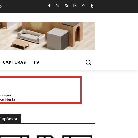
D
CAPTURAS
TV
Espónsor