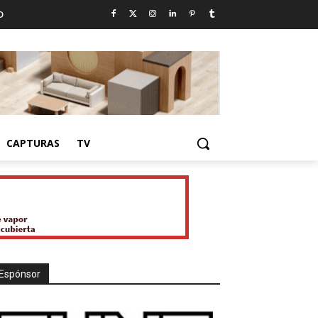
D
CAPTURAS
TV
Espónsor