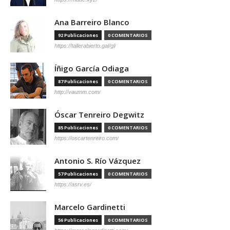
Ana Barreiro Blanco
92 Publicaciones
0 COMENTARIOS
https://tallerabierto.gal/gl/
Íñigo García Odiaga
87 Publicaciones
0 COMENTARIOS
http://vaumm.com/
Óscar Tenreiro Degwitz
85 Publicaciones
0 COMENTARIOS
https://oscartenreiro.com/
Antonio S. Río Vázquez
57 Publicaciones
0 COMENTARIOS
https://asrv.es/
Marcelo Gardinetti
56 Publicaciones
0 COMENTARIOS