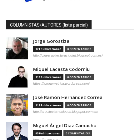
COLUMNISTAS/AUTORES (lista parcial)
Jorge Gorostiza
121 Publicaciones
0 COMENTARIOS
http://cinearquitecturaciudad.blogspot.com.es/
Miquel Lacasta Codorniu
113 Publicaciones
0 COMENTARIOS
https://axonometrica.wordpress.com/
José Ramón Hernández Correa
112 Publicaciones
0 COMENTARIOS
http://arquitectamoslocos.blogspot.com.es/
Miguel Ángel Díaz Camacho
95 Publicaciones
0 COMENTARIOS
https://madc.xyz/