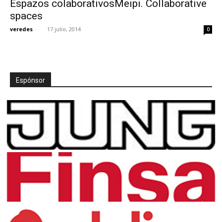
Espazos colaborativosMeipi. Collaborative
spaces
veredes
-
17 julio, 2014
0
[:]
Espónsor