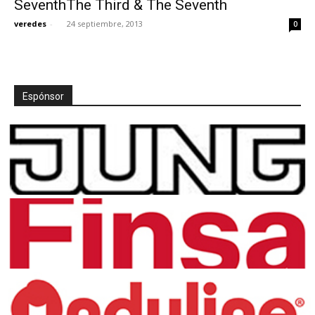
SeventhThe Third & The Seventh
veredes
-
24 septiembre, 2013
0
[:]
Espónsor