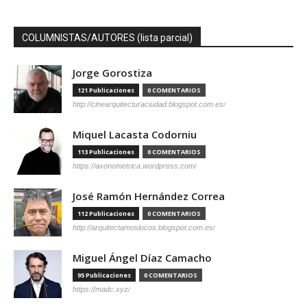
COLUMNISTAS/AUTORES (lista parcial)
Jorge Gorostiza
121 Publicaciones
0 COMENTARIOS
http://cinearquitecturaciudad.blogspot.com.es/
Miquel Lacasta Codorniu
113 Publicaciones
0 COMENTARIOS
https://axonometrica.wordpress.com/
José Ramón Hernández Correa
112 Publicaciones
0 COMENTARIOS
http://arquitectamoslocos.blogspot.com.es/
Miguel Ángel Díaz Camacho
95 Publicaciones
0 COMENTARIOS
https://madc.xyz/