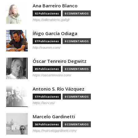
Ana Barreiro Blanco
92 Publicaciones
0 COMENTARIOS
https://tallerabierto.gal/gl/
Íñigo García Odiaga
87 Publicaciones
0 COMENTARIOS
http://vaumm.com/
Óscar Tenreiro Degwitz
85 Publicaciones
0 COMENTARIOS
https://oscartenreiro.com/
Antonio S. Río Vázquez
57 Publicaciones
0 COMENTARIOS
https://asrv.es/
Marcelo Gardinetti
56 Publicaciones
0 COMENTARIOS
https://marcelogardinetti.com/