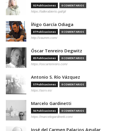
92 Publicaciones
0 COMENTARIOS
https://tallerabierto.gal/gl/
Íñigo García Odiaga
87 Publicaciones
0 COMENTARIOS
http://vaumm.com/
Óscar Tenreiro Degwitz
85 Publicaciones
0 COMENTARIOS
https://oscartenreiro.com/
Antonio S. Río Vázquez
57 Publicaciones
0 COMENTARIOS
https://asrv.es/
Marcelo Gardinetti
56 Publicaciones
0 COMENTARIOS
https://marcelogardinetti.com/
José del Carmen Palacios Aguilar