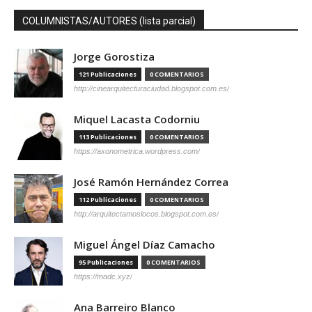
COLUMNISTAS/AUTORES (lista parcial)
Jorge Gorostiza
121 Publicaciones
0 COMENTARIOS
http://cinearquitecturaciudad.blogspot.com.es/
Miquel Lacasta Codorniu
113 Publicaciones
0 COMENTARIOS
https://axonometrica.wordpress.com/
José Ramón Hernández Correa
112 Publicaciones
0 COMENTARIOS
http://arquitectamoslocos.blogspot.com.es/
Miguel Ángel Díaz Camacho
95 Publicaciones
0 COMENTARIOS
https://madc.xyz/
Ana Barreiro Blanco