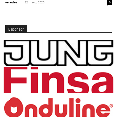
veredes
-
22 mayo, 2025
0
Espónsor
[:]