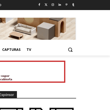
D
CAPTURAS
TV
Espónsor