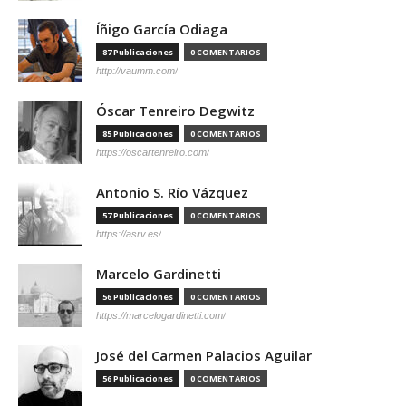
Íñigo García Odiaga
87 Publicaciones
0 COMENTARIOS
http://vaumm.com/
Óscar Tenreiro Degwitz
85 Publicaciones
0 COMENTARIOS
https://oscartenreiro.com/
Antonio S. Río Vázquez
57 Publicaciones
0 COMENTARIOS
https://asrv.es/
Marcelo Gardinetti
56 Publicaciones
0 COMENTARIOS
https://marcelogardinetti.com/
José del Carmen Palacios Aguilar
56 Publicaciones
0 COMENTARIOS