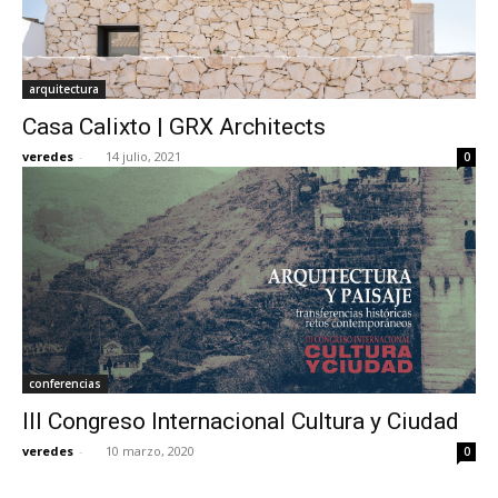
arquitectura
Casa Calixto | GRX Architects
veredes
-
14 julio, 2021
0
conferencias
III Congreso Internacional Cultura y Ciudad
veredes
-
10 marzo, 2020
0