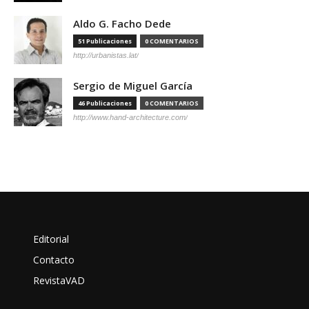
Aldo G. Facho Dede
51 Publicaciones
0 COMENTARIOS
http://urbanistas.lat/
Sergio de Miguel García
46 Publicaciones
0 COMENTARIOS
http://www.hand-architecture.com/
Editorial
Contacto
RevistaVAD