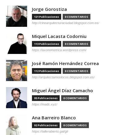
Jorge Gorostiza
121 Publicaciones
0 COMENTARIOS
http://cinearquitecturaciudad.blogspot.com.es/
Miquel Lacasta Codorniu
113 Publicaciones
0 COMENTARIOS
https://axonometrica.wordpress.com/
José Ramón Hernández Correa
112 Publicaciones
0 COMENTARIOS
http://arquitectamoslocos.blogspot.com.es/
Miguel Ángel Díaz Camacho
95 Publicaciones
0 COMENTARIOS
https://madc.xyz/
Ana Barreiro Blanco
92 Publicaciones
0 COMENTARIOS
https://tallerabierto.gal/gl/