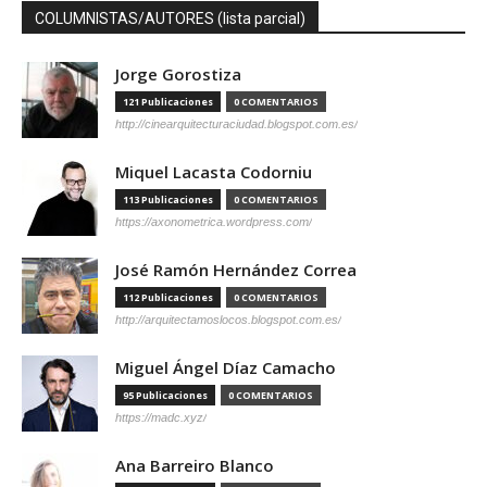
COLUMNISTAS/AUTORES (lista parcial)
Jorge Gorostiza
121 Publicaciones
0 COMENTARIOS
http://cinearquitecturaciudad.blogspot.com.es/
Miquel Lacasta Codorniu
113 Publicaciones
0 COMENTARIOS
https://axonometrica.wordpress.com/
José Ramón Hernández Correa
112 Publicaciones
0 COMENTARIOS
http://arquitectamoslocos.blogspot.com.es/
Miguel Ángel Díaz Camacho
95 Publicaciones
0 COMENTARIOS
https://madc.xyz/
Ana Barreiro Blanco