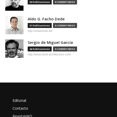
56 Publicaciones
0 COMENTARIOS
Aldo G. Facho Dede
51 Publicaciones
0 COMENTARIOS
http://urbanistas.lat/
Sergio de Miguel García
46 Publicaciones
0 COMENTARIOS
http://www.hand-architecture.com/
Editorial
Contacto
RevistaVAD