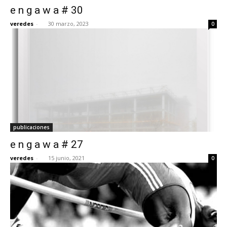
e n g a w a # 30
veredes
-
30 marzo, 2023
0
[:]
publicaciones
e n g a w a # 27
veredes
-
15 junio, 2021
0