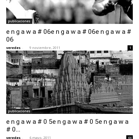
publicaciones
e n g a w a # 06e n g a w a # 06e n g a w a #
06
veredes
-
9 noviembre, 2011
1
publicaciones
e n g a w a # 0 5e n g a w a # 0 5e n g a w a
# 0...
veredes
-
6 mayo, 2011
44