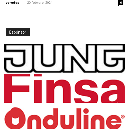
veredes
-
20 febrero, 2024
0
Espónsor
[:]