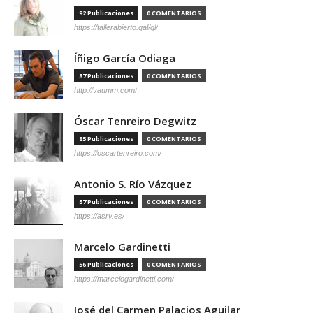
92 Publicaciones
0 COMENTARIOS
https://tallerabierto.gal/gl/
Íñigo García Odiaga
87 Publicaciones
0 COMENTARIOS
http://vaumm.com/
Óscar Tenreiro Degwitz
85 Publicaciones
0 COMENTARIOS
https://oscartenreiro.com/
Antonio S. Río Vázquez
57 Publicaciones
0 COMENTARIOS
https://asrv.es/
Marcelo Gardinetti
56 Publicaciones
0 COMENTARIOS
https://marcelogardinetti.com/
José del Carmen Palacios Aguilar