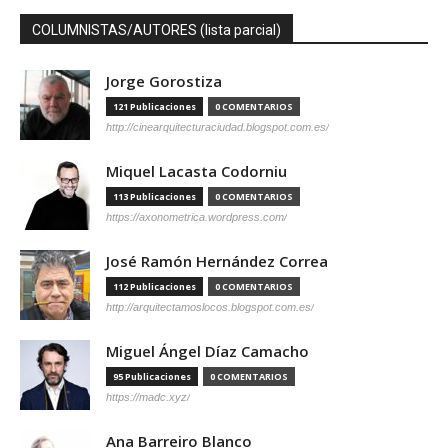
COLUMNISTAS/AUTORES (lista parcial)
Jorge Gorostiza
121 Publicaciones
0 COMENTARIOS
http://cinearquitecturaciudad.blogspot.com.es/
Miquel Lacasta Codorniu
113 Publicaciones
0 COMENTARIOS
https://axonometrica.wordpress.com/
José Ramón Hernández Correa
112 Publicaciones
0 COMENTARIOS
http://arquitectamoslocos.blogspot.com.es/
Miguel Ángel Díaz Camacho
95 Publicaciones
0 COMENTARIOS
https://madc.xyz/
Ana Barreiro Blanco