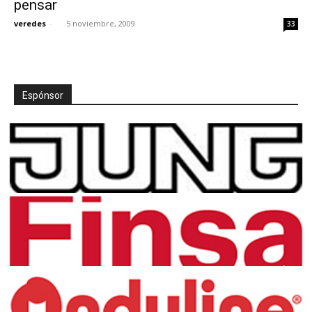
pensar
veredes
-
5 noviembre, 2009
33
[:]
Espónsor