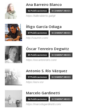
Ana Barreiro Blanco
92 Publicaciones
0 COMENTARIOS
https://tallerabierto.gal/gl/
Íñigo García Odiaga
87 Publicaciones
0 COMENTARIOS
http://vaumm.com/
Óscar Tenreiro Degwitz
85 Publicaciones
0 COMENTARIOS
https://oscartenreiro.com/
Antonio S. Río Vázquez
57 Publicaciones
0 COMENTARIOS
https://asrv.es/
Marcelo Gardinetti
56 Publicaciones
0 COMENTARIOS
https://marcelogardinetti.com/