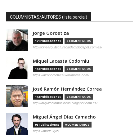
COLUMNISTAS/AUTORES (lista parcial)
Jorge Gorostiza
121 Publicaciones
0 COMENTARIOS
http://cinearquitecturaciudad.blogspot.com.es/
Miquel Lacasta Codorniu
113 Publicaciones
0 COMENTARIOS
https://axonometrica.wordpress.com/
José Ramón Hernández Correa
112 Publicaciones
0 COMENTARIOS
http://arquitectamoslocos.blogspot.com.es/
Miguel Ángel Díaz Camacho
95 Publicaciones
0 COMENTARIOS
https://madc.xyz/