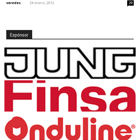
veredes
-
24 enero, 2012
29
Espónsor
[:]