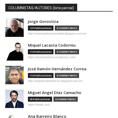
COLUMNISTAS/AUTORES (lista parcial)
Jorge Gorostiza
121 Publicaciones
0 COMENTARIOS
http://cinearquitecturaciudad.blogspot.com.es/
Miquel Lacasta Codorniu
113 Publicaciones
0 COMENTARIOS
https://axonometrica.wordpress.com/
José Ramón Hernández Correa
112 Publicaciones
0 COMENTARIOS
http://arquitectamoslocos.blogspot.com.es/
Miguel Ángel Díaz Camacho
95 Publicaciones
0 COMENTARIOS
https://madc.xyz/
Ana Barreiro Blanco