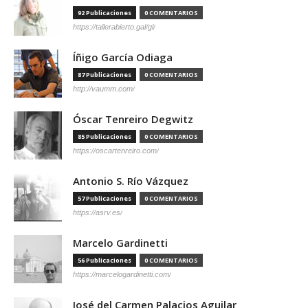
92 Publicaciones
0 COMENTARIOS
https://tallerabierto.gal/gl/
Íñigo García Odiaga
87 Publicaciones
0 COMENTARIOS
http://vaumm.com/
Óscar Tenreiro Degwitz
85 Publicaciones
0 COMENTARIOS
https://oscartenreiro.com/
Antonio S. Río Vázquez
57 Publicaciones
0 COMENTARIOS
https://asrv.es/
Marcelo Gardinetti
56 Publicaciones
0 COMENTARIOS
https://marcelogardinetti.com/
José del Carmen Palacios Aguilar