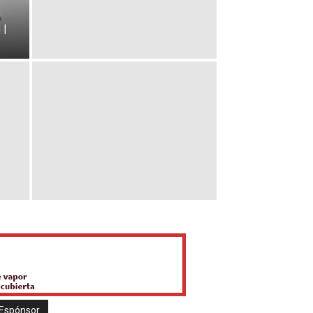
 |
Espónsor