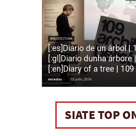
ARQUITECTURA
[:es]Diario de un árbol |
[:gl]Diario dunha árbore 
[:en]Diary of a tree | 109
veredes
-
13 julio, 2016