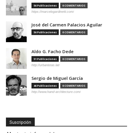
56 Publicaciones
0 COMENTARIOS
https://marcelogardinetti.com/
José del Carmen Palacios Aguilar
56 Publicaciones
0 COMENTARIOS
Aldo G. Facho Dede
51 Publicaciones
0 COMENTARIOS
http://urbanistas.lat/
Sergio de Miguel García
46 Publicaciones
0 COMENTARIOS
http://www.hand-architecture.com/
Suscripción