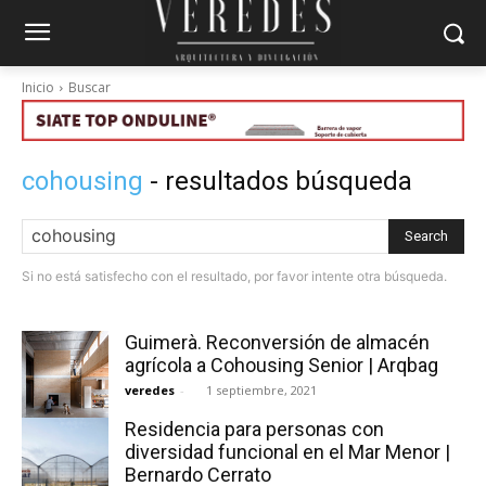
Inicio
Buscar
cohousing
- resultados búsqueda
Search
Si no está satisfecho con el resultado, por favor intente otra búsqueda.
Guimerà. Reconversión de almacén
agrícola a Cohousing Senior | Arqbag
veredes
-
1 septiembre, 2021
Residencia para personas con
diversidad funcional en el Mar Menor |
Bernardo Cerrato