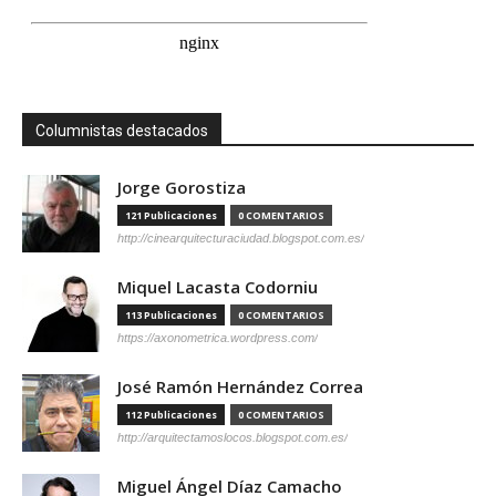
Columnistas destacados
Jorge Gorostiza
121 Publicaciones
0 COMENTARIOS
http://cinearquitecturaciudad.blogspot.com.es/
Miquel Lacasta Codorniu
113 Publicaciones
0 COMENTARIOS
https://axonometrica.wordpress.com/
José Ramón Hernández Correa
112 Publicaciones
0 COMENTARIOS
http://arquitectamoslocos.blogspot.com.es/
Miguel Ángel Díaz Camacho