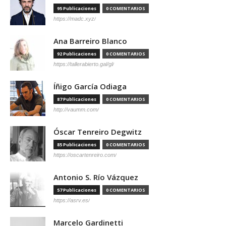
95 Publicaciones
0 COMENTARIOS
https://madc.xyz/
Ana Barreiro Blanco
92 Publicaciones
0 COMENTARIOS
https://tallerabierto.gal/gl/
Íñigo García Odiaga
87 Publicaciones
0 COMENTARIOS
http://vaumm.com/
Óscar Tenreiro Degwitz
85 Publicaciones
0 COMENTARIOS
https://oscartenreiro.com/
Antonio S. Río Vázquez
57 Publicaciones
0 COMENTARIOS
https://asrv.es/
Marcelo Gardinetti