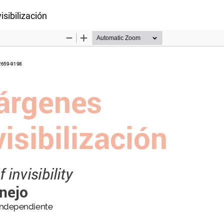
artículo
isibilización