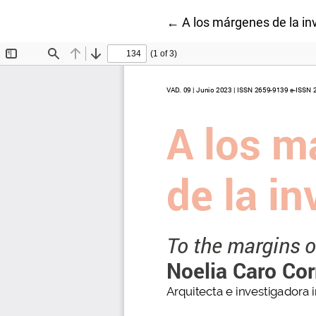
Volver a los detalles del 
←
A los márgenes de la inv