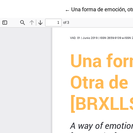
Volver a los detalles del ar
←
Una forma de emoción, otr