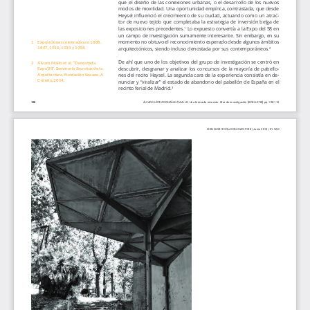
que el diseño de las conexiones urbanas, o el desarrollo de los nuevos 
modos de movilidad. Una oportunidad empírica, contrastada, que desde 
Heysel influenció el crecimiento de su ciudad, actuando como un atrac
-
tor de nuevo tejido que completaba la estrategia de inversión belga de 
las exposiciones precedentes.
 Lo expuesto convertía a la Expo del 58 en 
1
un campo de investigación sumamente interesante. Sin embargo, en su 
momento no obtuvo el reconocimiento esperado desde algunos ámbitos 
1
Exposiciones celebradas en 1888, 
1897, 1910, 1935 y 1958. 
arquitectónicos, siendo incluso denostada por sus contemporáneos.
2
De ahí que uno de los objetivos del grupo de investigación se centró en 
2
Álvaro Mallo et al, “Denostada 
descubrir, desgranar y analizar los concursos de la mayoría de pabello
-
Expo’58”. Seminario Secretos de la 
Arquitectura, Fundación Seoane, A 
nes del recito Heysel. La segunda cara de la experiencia consistía en de
-
Coruña, 2014.
nunciar y “viralizar” el estado de abandono del pabellón de España en el 
recinto ferial de Madrid.
3
108
ÁLVARO LÓPEZ-GONZÁLEZ MALLO. Una forma de emoción. Otra de investigación [BRXLLS’58] pp. 108-110
ISSN 2659-9139 e-ISSN 2659-9198 | Junio 2019 | 01.VAD