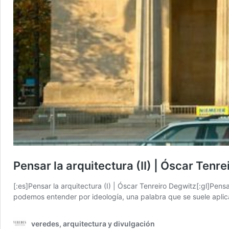
Pensar la arquitectura (II) | Óscar Tenr
[:es]Pensar la arquitectura (I) | Óscar Tenreiro Degwitz[:gl]Pensa
podemos entender por ideología, una palabra que se suele aplica
veredes, arquitectura y divulgación