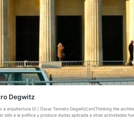
eiro Degwitz
r a arquitectura (I) | Óscar Tenreiro Degwitz[:en]Thinking the archite
r sólo a la política y produce dudas aplicada a otras actividades h