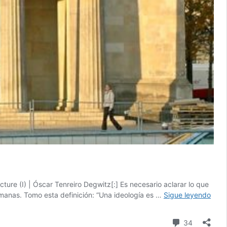
cture (I) | Óscar Tenreiro Degwitz[:] Es necesario aclarar lo que
Pens
umanas. Tomo esta definición: “Una ideología es …
Sigue leyendo
la
arqu
comentari
34
(II)