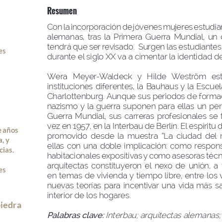
Resumen
Con la incorporación de jóvenes mujeres estudian
alemanas,  tras  la  Primera  Guerra  Mundial,  un 
tendrá que ser revisado.  Surgen las estudian
es
durante el siglo XX va a cimentar la identidad de
Wera   Meyer-Waldeck   y   Hilde   Weström   estud
instituciones diferentes, la Bauhaus y la Escue
Charlottenburg. Aunque sus periodos de formaci
nazismo y la guerra suponen para ellas un perio
Guerra  Mundial,  sus  carreras  profesionales  se  t
vez en 1957, en la Interbau de Berlín. El espírit
e años 
promovido  desde  la  muestra  “La  ciudad  del  
, y 
ellas  con  una  doble  implicación:  como  respons
ias. 
habitacionales expositivas y como asesoras técni
arquitectas  constituyeron  el  nexo  de  unión,  a  
s 
en temas de vivienda y tiempo libre, entre los v
nuevas  teorías  para  incentivar  una  vida  más  sal
interior de los hogares.
iedra
Palabras clave: 
Interbau; arquitectas alemanas