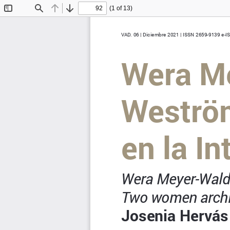
(1 of 13)
Toggle
Find
Previous
Next
Sidebar
VAD. 06 | Diciembre 2021 | ISSN 2659-9139 e-
Wera Me
Weström
en la In
Wera Meyer-Wald
Two women archit
Josenia Hervás 