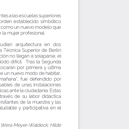
tes a las escuelas superiores 
 orden  establecido  simbólico  
tes como un nuevo modelo que 
 la mujer profesional.
ian   arquitectura   en   dos   
la Técnica Superior de Berlín 
ón no llegan a solaparse, el 
do difícil.  Tras la Segunda 
ocarán  por  primera  y  última  
u de un nuevo modo de habitar, 
mañana”,  fue  defendido  por  
ables  de  unas  instalaciones  
cas ante la ciudadanía. Estas 
través  de  su  labor  didáctica  
isitantes de la muestra y las 
udable  y  participativa  en  el  
; Wera Meyer-Waldeck; Hilde 