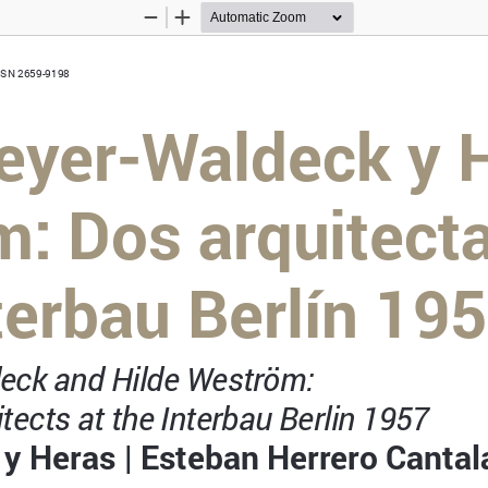
Zoom
Zoom
Out
In
ISSN 2659-9198
yer-Waldeck y H
: Dos arquitecta
terbau Berlín 195
eck and Hilde Weström: 
ects at the Interbau Berlin 1957
y Heras | Esteban Herrero Cantal