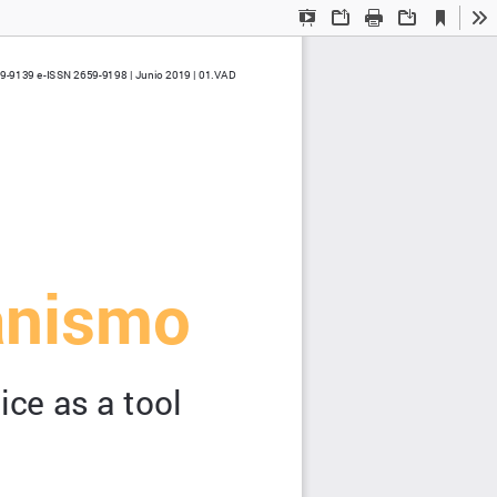
Current
Presentation
Open
Print
Download
To
View
Mode
9-9139 e-ISSN 2659-9198 | Junio 2019 | 01.VAD
anismo
ice as a tool