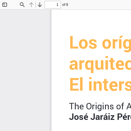
of 9
Toggle
Find
Previous
Next
Sidebar
Los orí
arquitec
El inte
The Origins of A
José Jaráiz Pé