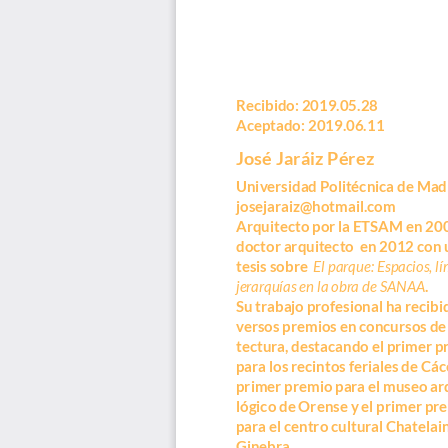
Recibido: 2019.05.28
Aceptado: 2019.06.11
José Jaráiz Pérez
Universidad Politécnica de Mad
josejaraiz@hotmail.com
Arquitecto por la ETSAM en 200
doctor arquitecto  en 2012 con 
tesis sobre  
El parque: Espacios, lí
jerarquías en la obra de SANAA
.
Su trabajo profesional ha recibi
versos premios en concursos de
tectura, destacando el primer p
para los recintos feriales de Cáce
primer premio para el museo ar
lógico de Orense y el primer pr
para el centro cultural Chatelai
Ginebra.