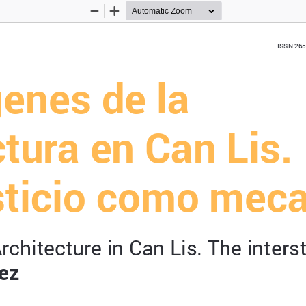
Zoom
Zoom
Out
In
ISSN 265
genes de la 
tura en Can Lis. 
rsticio como mec
rchitecture in Can Lis. The interst
rez