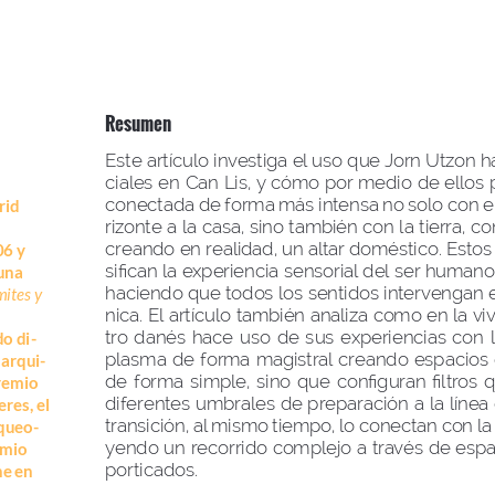
Resumen
Este artículo investiga el uso que Jorn Utzon ha
ciales en Can Lis, y cómo por medio de ellos 
conectada de forma más intensa no solo con e
rid
rizonte a la casa, sino también con la tierra, co
creando en realidad, un altar doméstico. Estos
6 y 
sifican la experiencia sensorial del ser humano
una 
haciendo que todos los sentidos intervengan e
mites y 
nica. El artículo también analiza como en la v
tro  danés  hace  uso  de  sus  experiencias  con  la 
do di-
plasma de forma magistral creando espacios
 arqui-
de forma simple, sino que configuran filtros
remio 
diferentes umbrales de preparación a la línea
res, el 
transición, al mismo tiempo, lo conectan con l
queo-
yendo un recorrido complejo a través de espac
emio 
porticados.
ne en 