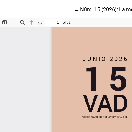
Volver a los detalles de
←
Núm. 15 (2026): La m