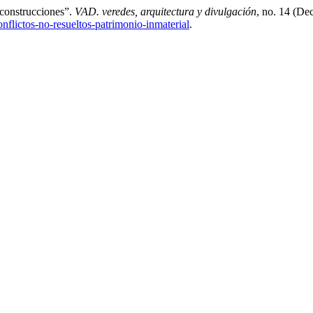
econstrucciones”.
VAD. veredes, arquitectura y divulgación
, no. 14 (De
onflictos-no-resueltos-patrimonio-inmaterial
.