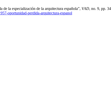
da de la especialización de la arquitectura española”,
VAD
, no. 9, pp. 
-1957-oportunidad-perdida-arquitectura-espanol