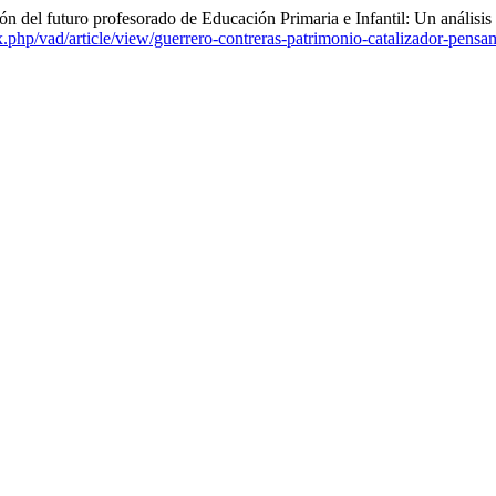
ión del futuro profesorado de Educación Primaria e Infantil: Un anális
x.php/vad/article/view/guerrero-contreras-patrimonio-catalizador-pensam