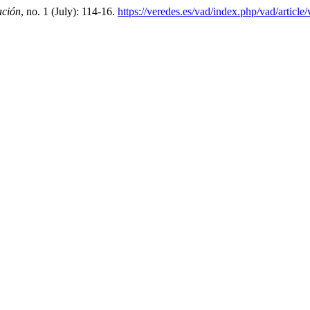
ación
, no. 1 (July): 114-16.
https://veredes.es/vad/index.php/vad/articl