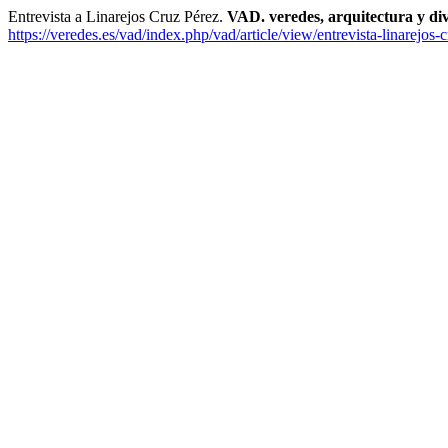
Entrevista a Linarejos Cruz Pérez.
VAD. veredes, arquitectura y di
https://veredes.es/vad/index.php/vad/article/view/entrevista-linarejos-