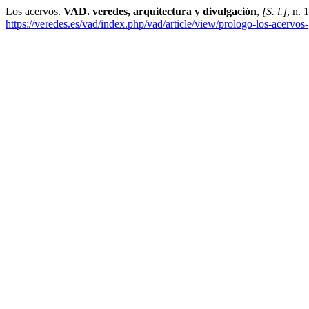
Los acervos.
VAD. veredes, arquitectura y divulgación
,
[S. l.]
, n. 
https://veredes.es/vad/index.php/vad/article/view/prologo-los-acervos-