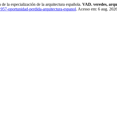
 de la especialización de la arquitectura española.
VAD. veredes, arqui
-1957-oportunidad-perdida-arquitectura-espanol
. Acesso em: 6 aug. 2026