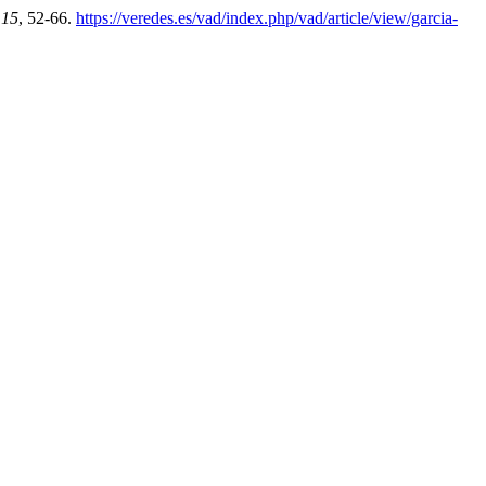
,
15
, 52-66.
https://veredes.es/vad/index.php/vad/article/view/garcia-