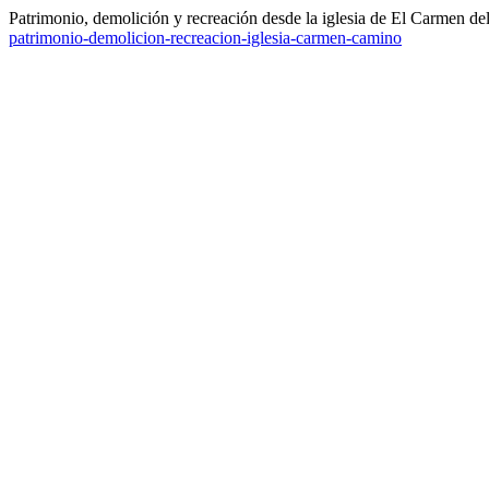
Patrimonio, demolición y recreación desde la iglesia de El Carmen d
patrimonio-demolicion-recreacion-iglesia-carmen-camino