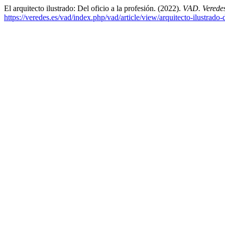
El arquitecto ilustrado: Del oficio a la profesión. (2022).
VAD. Veredes
https://veredes.es/vad/index.php/vad/article/view/arquitecto-ilustrado-