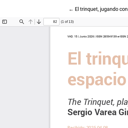
Volver a los detalles del
←
El trinquet, jugando con