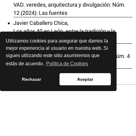
VAD. veredes, arquitectura y divulgación: Núm.
12 (2024): Las fuentes
Javier Caballero Chica,
Los años 40 en León, entre la tradición y la
modernidad
Utilizamos cookies para asegurar que damos la
,
mejor experiencia al usuario en nuestra web. Si
VAD. veredes, arquitectura y divulgación: Núm. 4
sigues utilizando este sitio asumiremos que
(2020): Los secundarios
estás de acuerdo.
Política de Cookies
Rechazar
Aceptar