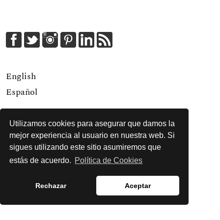
English
Español
Utilizamos cookies para asegurar que damos la
Para lectores/as
mejor experiencia al usuario en nuestra web. Si
Para autores/as
sigues utilizando este sitio asumiremos que
Para bibliotecarios/as
estás de acuerdo.
Política de Cookies
Rechazar
Aceptar
Enviar un artículo