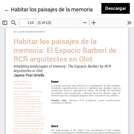
Des
Descargar
Volver a los detalles del artículo
←
Habitar los paisajes de la memoria