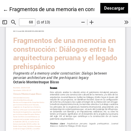
Des
Descargar
Volver a los detalles del artículo
←
Fragmentos de una memoria en construcción