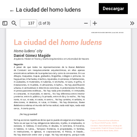
Desca
Descargar
Volver a los detalles del artículo
←
La ciudad del homo ludens