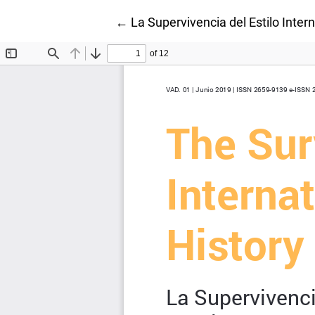
Volver a los detalles del artículo
←
La Supervivencia del Estilo Intern