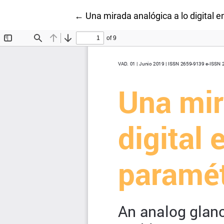
Volver a los detalles del artículo
←
Una mirada analógica a lo digital e