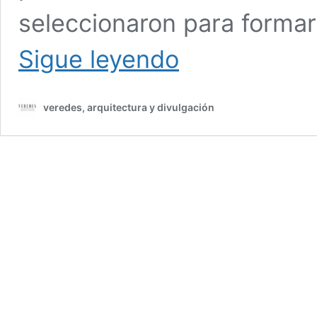
seleccionaron para formar 
Las
Sigue leyendo
otras
casas
de
veredes, arquitectura y divulgación
Barbie.
Siglo
XXI
|
Jorge
Gorostiza