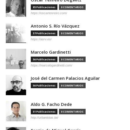
85 Publicaciones
0 COMENTARIOS
https://oscartenreiro.com/
Antonio S. Río Vázquez
57 Publicaciones
0 COMENTARIOS
https://asrv.es/
Marcelo Gardinetti
56 Publicaciones
0 COMENTARIOS
https://marcelogardinetti.com/
José del Carmen Palacios Aguilar
56 Publicaciones
0 COMENTARIOS
Aldo G. Facho Dede
51 Publicaciones
0 COMENTARIOS
http://urbanistas.lat/