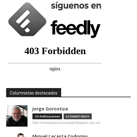
Columnistas destacados
Jorge Gorostiza
121 Publicaciones
0 COMENTARIOS
http://cinearquitecturaciudad.blogspot.com.es/
Miquel Lacasta Codorniu