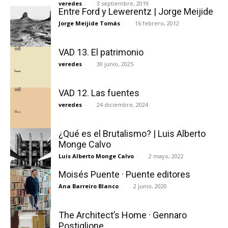
veredes
-
3 septiembre, 2019
Entre Ford y Lewerentz | Jorge Meijide
Jorge Meijide Tomás
-
16 febrero, 2012
VAD 13. El patrimonio
[:]
veredes
-
30 junio, 2025
VAD 12. Las fuentes
veredes
-
24 diciembre, 2024
¿Qué es el Brutalismo? | Luis Alberto
Monge Calvo
Luis Alberto Monge Calvo
-
2 mayo, 2022
Moisés Puente · Puente editores
Ana Barreiro Blanco
-
2 junio, 2020
The Architect’s Home · Gennaro
Postiglione