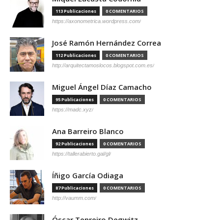
113 Publicaciones
0 COMENTARIOS
https://axonometrica.wordpress.com/
José Ramón Hernández Correa
112 Publicaciones
0 COMENTARIOS
http://arquitectamoslocos.blogspot.com.es/
Miguel Ángel Díaz Camacho
95 Publicaciones
0 COMENTARIOS
https://madc.xyz/
Ana Barreiro Blanco
92 Publicaciones
0 COMENTARIOS
https://tallerabierto.gal/gl/
Íñigo García Odiaga
87 Publicaciones
0 COMENTARIOS
http://vaumm.com/
Óscar Tenreiro Degwitz