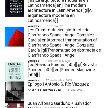
[:es]La arquitectura moderna en
Latinoamérica[:en]The modern
architecture in Latin America[:gl]A
arquitectura moderna en
Latinoamérica[:]
veredes
-
31 marzo, 2016
[:es]Transmutación abstracta de
Gianfranco Spada | Ángel González
García[:en]Abstract transmutation of
Gianfranco Spada | Ángel Gonzalez
García [:gl]Transmutación abstracta de
Gianfranco Spada | Ángel...
veredes
-
4 septiembre, 2015
[:es]Revista Pointes [n05][:gl]Revista
Pointes [n05][:en]Pointes Magazine
[n05][:]
veredes
-
17 septiembre, 2013
Epílogo | Antonio S. Río Vázquez
Antonio S. Río Vázquez
-
5 julio, 2013
Juan Alfonso Garduño + Salvador