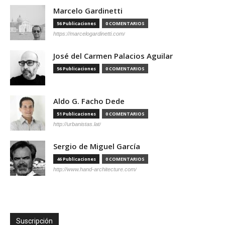
Marcelo Gardinetti
56 Publicaciones
0 COMENTARIOS
https://marcelogardinetti.com/
José del Carmen Palacios Aguilar
56 Publicaciones
0 COMENTARIOS
Aldo G. Facho Dede
51 Publicaciones
0 COMENTARIOS
http://urbanistas.lat/
Sergio de Miguel García
46 Publicaciones
0 COMENTARIOS
http://www.hand-architecture.com/
Suscripción