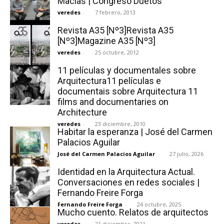
Macías | Congreso Duetos
veredes
-
7 febrero, 2013
Revista A35 [Nº3]Revista A35
[Nº3]Magazine A35 [Nº3]
veredes
-
25 octubre, 2012
11 películas y documentales sobre
Arquitectura11 películas e
documentais sobre Arquitectura 11
films and documentaries on
Architecture
veredes
-
23 diciembre, 2010
Habitar la esperanza | José del Carmen
Palacios Aguilar
José del Carmen Palacios Aguilar
-
27 julio, 2026
Identidad en la Arquitectura Actual.
Conversaciones en redes sociales |
Fernando Freire Forga
Fernando Freire Forga
-
24 octubre, 2025
Mucho cuento. Relatos de arquitectos
veredes
-
21 diciembre, 2021