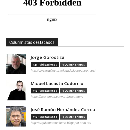
Columnistas destacados
Jorge Gorostiza
121 Publicaciones
0 COMENTARIOS
http://cinearquitecturaciudad.blogspot.com.es/
Miquel Lacasta Codorniu
113 Publicaciones
0 COMENTARIOS
https://axonometrica.wordpress.com/
José Ramón Hernández Correa
112 Publicaciones
0 COMENTARIOS
http://arquitectamoslocos.blogspot.com.es/