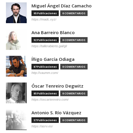
Miguel Ángel Díaz Camacho
95 Publicaciones
0 COMENTARIOS
https://madc.xyz/
Ana Barreiro Blanco
92 Publicaciones
0 COMENTARIOS
https://tallerabierto.gal/gl/
Íñigo García Odiaga
87 Publicaciones
0 COMENTARIOS
http://vaumm.com/
Óscar Tenreiro Degwitz
85 Publicaciones
0 COMENTARIOS
https://oscartenreiro.com/
Antonio S. Río Vázquez
57 Publicaciones
0 COMENTARIOS
https://asrv.es/