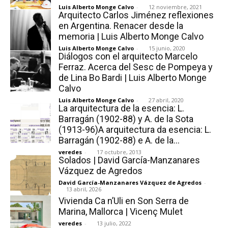
Luis Alberto Monge Calvo
-
12 noviembre, 2021
Arquitecto Carlos Jiménez reflexiones
en Argentina. Renacer desde la
memoria | Luis Alberto Monge Calvo
Luis Alberto Monge Calvo
-
15 junio, 2020
Diálogos con el arquitecto Marcelo
[:]
Ferraz. Acerca del Sesc de Pompeya y
de Lina Bo Bardi | Luis Alberto Monge
Calvo
Luis Alberto Monge Calvo
-
27 abril, 2020
La arquitectura de la esencia: L.
Barragán (1902-88) y A. de la Sota
(1913-96)A arquitectura da esencia: L.
Barragán (1902-88) e A. de la...
veredes
-
17 octubre, 2013
Solados | David García-Manzanares
Vázquez de Agredos
David García-Manzanares Vázquez de Agredos
-
13 abril, 2026
Vivienda Ca n’Uli en Son Serra de
Marina, Mallorca | Vicenç Mulet
veredes
-
13 julio, 2022