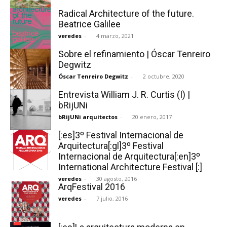
Radical Architecture of the future.
Beatrice Galilee
veredes
-
4 marzo, 2021
Sobre el refinamiento | Óscar Tenreiro
Degwitz
Óscar Tenreiro Degwitz
-
2 octubre, 2020
Entrevista William J. R. Curtis (I) |
bRijUNi
bRijUNi arquitectos
-
20 enero, 2017
[:es]3º Festival Internacional de
Arquitectura[:gl]3º Festival
Internacional de Arquitectura[:en]3º
International Architecture Festival [:]
veredes
-
30 agosto, 2016
ArqFestival 2016
veredes
-
7 julio, 2016