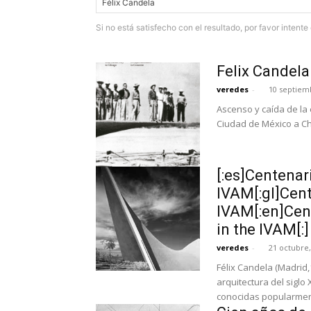
Si no está satisfecho con el resultado, por favor intent
Felix Candela
veredes
-
10 septiem
Ascenso y caída de l
Ciudad de México a Chi
[:es]Centenar
IVAM[:gl]Cent
IVAM[:en]Cent
in the IVAM[:]
veredes
-
21 octubre,
Félix Candela (Madrid,
arquitectura del sigl
conocidas popularment