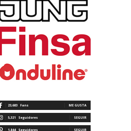
23,683
Fans
ME GUSTA
5,321
Seguidores
SEGUIR
1,844
Seguidores
SEGUIR