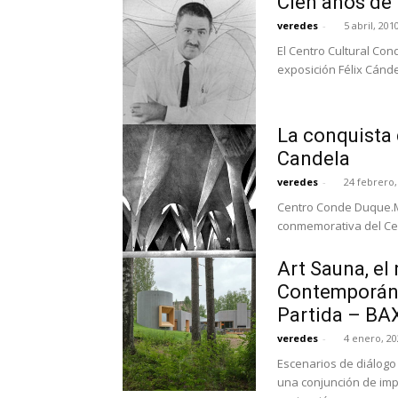
Cien años de 
veredes
-
5 abril, 201
El Centro Cultural Con
exposición Félix Cánde
La conquista d
Candela
veredes
-
24 febrero,
Centro Conde Duque.Ma
conmemorativa del Cen
Art Sauna, el
Contemporáne
Partida – BA
veredes
-
4 enero, 20
Escenarios de diálogo entre art
una conjunción de imp