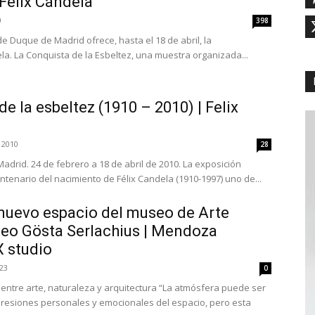
Félix Cándela
0
398
de Duque de Madrid ofrece, hasta el 18 de abril, la
la. La Conquista de la Esbeltez, una muestra organizada...
e la esbeltez (1910 – 2010) | Felix
 2010
28
drid. 24 de febrero a 18 de abril de 2010. La exposición
tenario del nacimiento de Félix Candela (1910-1997) uno de...
 nuevo espacio del museo de Arte
o Gösta Serlachius | Mendoza
X studio
23
0
e, naturaleza y arquitectura “La atmósfera puede ser
resiones personales y emocionales del espacio, pero esta