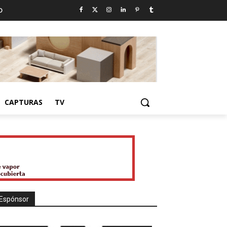
D
CAPTURAS
TV
Espónsor