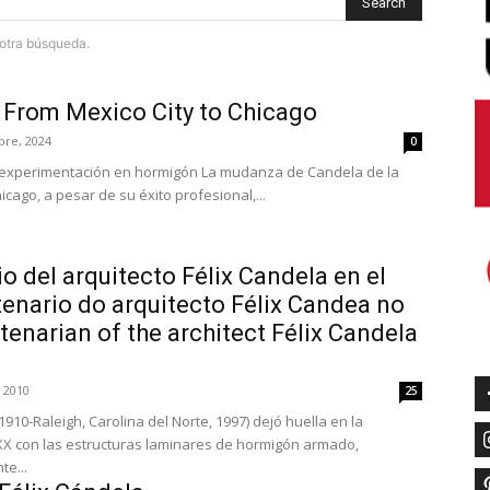
Search
e otra búsqueda.
 From Mexico City to Chicago
bre, 2024
0
a experimentación en hormigón La mudanza de Candela de la
cago, a pesar de su éxito profesional,...
io del arquitecto Félix Candela en el
enario do arquitecto Félix Candea no
enarian of the architect Félix Candela
 2010
25
1910-Raleigh, Carolina del Norte, 1997) dejó huella en la
o XX con las estructuras laminares de hormigón armado,
e...