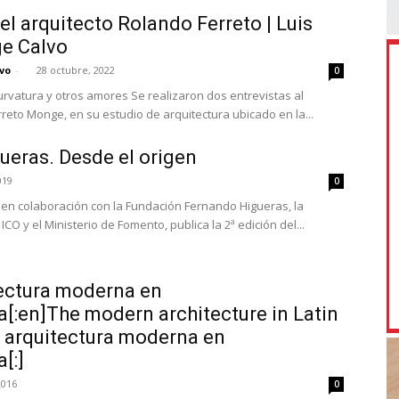
el arquitecto Rolando Ferreto | Luis
e Calvo
vo
-
28 octubre, 2022
0
urvatura y otros amores Se realizaron dos entrevistas al
reto Monge, en su estudio de arquitectura ubicado en la...
ueras. Desde el origen
019
0
, en colaboración con la Fundación Fernando Higueras, la
O y el Ministerio de Fomento, publica la 2ª edición del...
tectura moderna en
[:en]The modern architecture in Latin
A arquitectura moderna en
[:]
2016
0