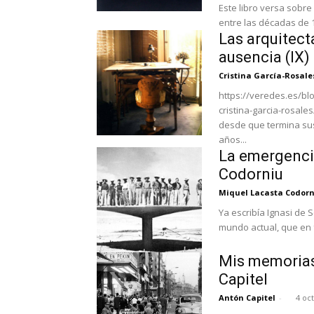
Este libro versa sobr
entre las décadas de 1
Las arquitect
ausencia (IX)
Cristina García-Rosale
https://veredes.es/blo
cristina-garcia-rosales/ En España fue Matilde Ucelay nuestra primera arquite
desde que termina sus
años...
La emergencia
Codorniu
Miquel Lacasta Codor
Ya escribía Ignasi de 
mundo actual, que en f
Mis memorias 
Capitel
Antón Capitel
-
4 oc