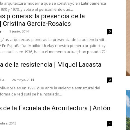
e la arquitectura moderna que se construyó en Latinoamérica
930 y 1970, y sobre el pensamiento que...
as pioneras: la presencia de la
 | Cristina García-Rosales
s
-
9 junio, 2014
0
g/las-arquitectas-pioneras-la-presencia-de-la-ausencia-viii-
cta y
 estudios en 1936, hasta el momento actual, han pasado 72
 de la resistencia | Miquel Lacasta
niu
-
26 mayo, 2014
0
Solà-Morales en 1993, que ante la violencia estructural del
orma de red sutil se ha instalado...
de la Escuela de Arquitectura | Antón
tubre, 2013
4