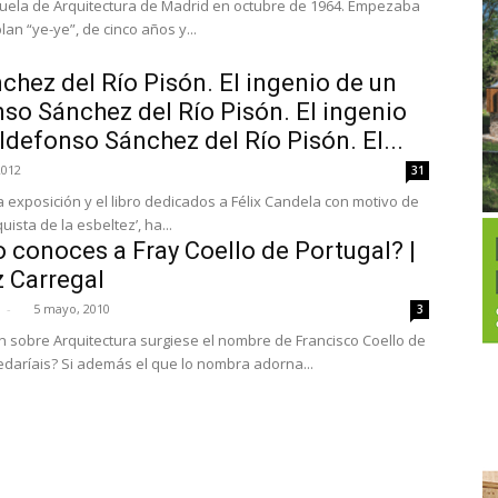
Escuela de Arquitectura de Madrid en octubre de 1964. Empezaba
lan “ye-ye”, de cinco años y...
chez del Río Pisón. El ingenio de un
so Sánchez del Río Pisón. El ingenio
ldefonso Sánchez del Río Pisón. El...
2012
31
la exposición y el libro dedicados a Félix Candela con motivo de
uista de la esbeltez’, ha...
 conoces a Fray Coello de Portugal? |
 Carregal
l
-
5 mayo, 2010
3
n sobre Arquitectura surgiese el nombre de Francisco Coello de
daríais? Si además el que lo nombra adorna...