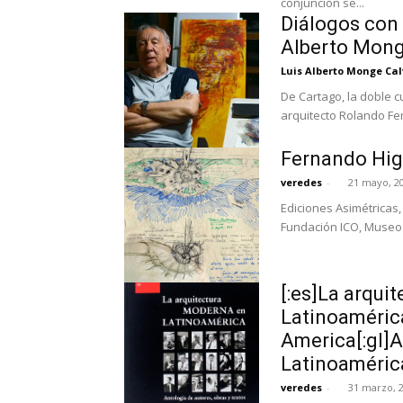
conjunción se...
Diálogos con 
Alberto Mong
Luis Alberto Monge Cal
De Cartago, la doble c
arquitecto Rolando Fer
Fernando Hig
veredes
-
21 mayo, 2
Ediciones Asimétricas
Fundación ICO, Museo IC
[:es]La arqui
Latinoamérica
America[:gl]
Latinoamérica
veredes
-
31 marzo, 