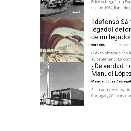
El inicio Llegué a la 
el plan 1964, llamado p
Ildefonso Sán
legadoIldefon
de un legadoI
veredes
-
19 marzo, 
El éxito obtenido con 
su centenario, ‘La conq
¿De verdad no
Manuel López
Manuel López Carrega
Si en una conversació
Portugal ¿Cómo os que